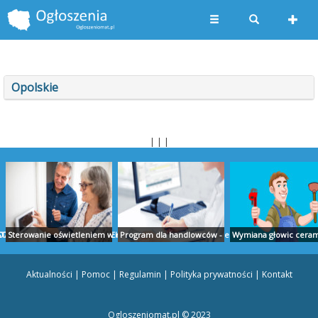
Opolskie
| | |
TUDIO PROJEKT
ZLICZENIA AUDYT RAPORTY EKOEXPERT BIAŁYSTOK
Sterowanie oświetleniem w domu - ropam.com.pl
Program dla handlowców - ekspert.biz
Wymiana głowic cerami
Aktualności
|
Pomoc
|
Regulamin
|
Polityka prywatności
|
Kontakt
Ogloszeniomat.pl © 2023
obrzeg - posejdon.kolobrzeg.pl
Doniczki storczyk - szklo-polskie.pl
Nauka rosyjskiego Szczecin - wladca-jezykow.pl
Blat z granitu - ega.pl