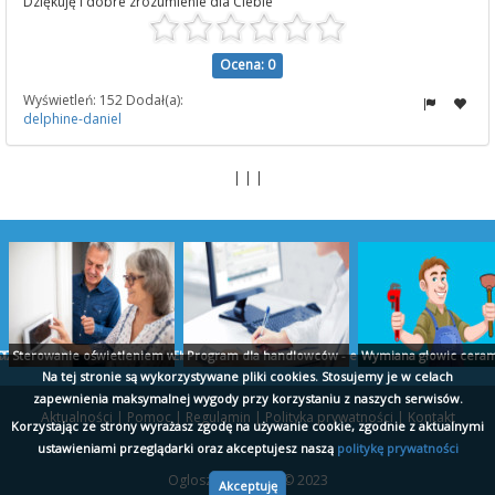
Dziękuję i dobre zrozumienie dla Ciebie
Ocena: 0
Wyświetleń: 152 Dodał(a):
delphine-daniel
| | |
TUDIO PROJEKT
ZLICZENIA AUDYT RAPORTY EKOEXPERT BIAŁYSTOK
Sterowanie oświetleniem w domu - ropam.com.pl
Program dla handlowców - ekspert.biz
Wymiana głowic cerami
Na tej stronie są wykorzystywane pliki cookies. Stosujemy je w celach
zapewnienia maksymalnej wygody przy korzystaniu z naszych serwisów.
Aktualności
|
Pomoc
|
Regulamin
|
Polityka prywatności
|
Kontakt
Korzystając ze strony wyrażasz zgodę na używanie cookie, zgodnie z aktualnymi
ustawieniami przeglądarki oraz akceptujesz naszą
politykę prywatności
Ogloszeniomat.pl © 2023
obrzeg - posejdon.kolobrzeg.pl
Doniczki storczyk - szklo-polskie.pl
Nauka rosyjskiego Szczecin - wladca-jezykow.pl
Blat z granitu - ega.pl
Akceptuję