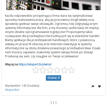
Każda odpowiednio prosperująca firma stara się optymalizować
sposoby realizowania pracy, aby jej pracownicy mogli łatwiej oraz
sprawniej spełniać swoje obowiązki. Ogromną rolę odgrywają w tym
systemy informatyczne dla firm, a my możemy zaoferować im między
innymi idealne oprogramowanie logistyczne! Proponujemy także
rozwiązanie dla przedsiębiorców trudniących się w dziedzinie handlu!
Mamy aplikacje dla przedstawicieli handlowych, które z pewnością
ułatwią im pracę! W obecnej erze internetu inwestycje w systemy
informatyczne są istotą działania poważnego przedsiębiorstwa. Dzięki
nam możesz zapewnić znakomity system swojej firmie już dzisiaj!
Przekonaj się sam, czy osiągnie on Twoje oczekiwania!
Więcej na
https://ekspert.biz/wms/
Ocena: 0
Wyświetleń: 145 Dodał(a):
ekspertbiz
| | |