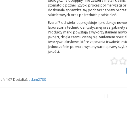
biologicznie obojętny i nie zawiera metali ciężk
stomatologicznej. Szybki proces polimeryzacji o
doskonale sprawdza się podczas napraw protez 
szkieletowych oraz pośrednich podścieleń.
Everall7 od wielu lat projektuje i produkuje no
laboratoria techniki dentystycznej oraz gabinety
Produkty marki powstają z wykorzystaniem nowoc
jakości, dzięki czemu cieszą się zaufaniem specja
tworzywo akrylowe, które zapewnia trwałość, es
jednocześnie pozwala wykonywać naprawy szybko
jakości.
eń: 167 Dodał(a):
adam2780
| | |