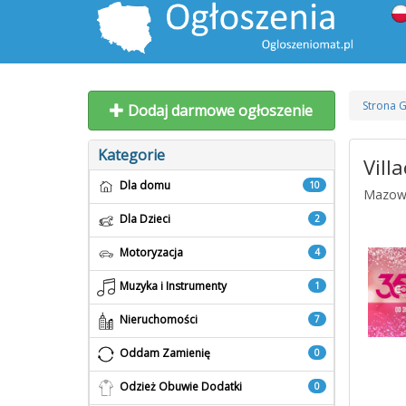
Strona 
Dodaj darmowe ogłoszenie
Kategorie
Villa
Dla domu
10
Mazowi
Dla Dzieci
2
Motoryzacja
4
Muzyka i Instrumenty
1
Nieruchomości
7
Oddam Zamienię
0
Odzież Obuwie Dodatki
0