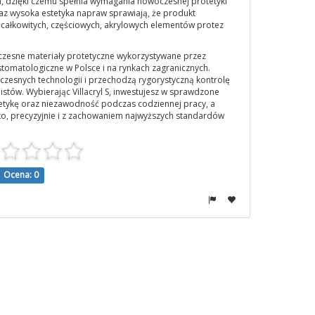
ich, dzięki czemu spełnia wymagania nowoczesnej protetyki
raz wysoka estetyka napraw sprawiają, że produkt
całkowitych, częściowych, akrylowych elementów protez
woczesne materiały protetyczne wykorzystywane przez
 stomatologiczne w Polsce i na rynkach zagranicznych.
zesnych technologii i przechodzą rygorystyczną kontrolę
listów. Wybierając Villacryl S, inwestujesz w sprawdzone
tetykę oraz niezawodność podczas codziennej pracy, a
, precyzyjnie i z zachowaniem najwyższych standardów
Ocena: 0