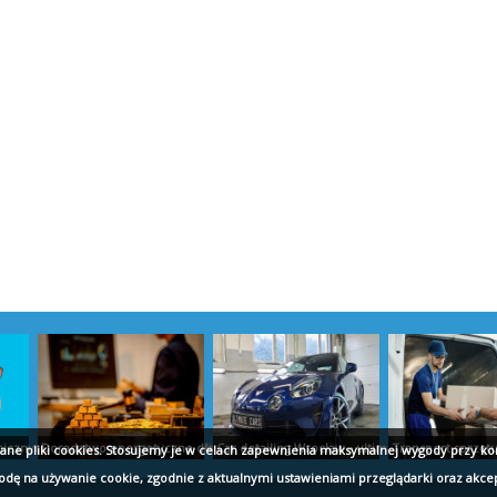
cznych w baterii Kraków - hydraulikwkrakow.pl
Doradztwo energetyczne dla firm - marekdylak.pl
Car detailing Wrocław - ultimatecars.pl
Transport sprzęt
wane pliki cookies. Stosujemy je w celach zapewnienia maksymalnej wygody przy ko
godę na używanie cookie, zgodnie z aktualnymi ustawieniami przeglądarki oraz akce