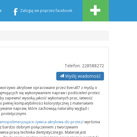
e
Zaloguj sie poprzez facebook
Telefon: 228588272
Wyślij wiadomość
 tworzywo akrylowe opracowane przez Everall7 z myślą o
zajmujących się wykonywaniem napraw i podścieleń protez
aby zapewnić wysoką jakość wykonanych prac, łatwość
i pełnej kompatybilności kolorystycznej z materiałami
konywanie napraw, które zachowują naturalny wygląd i
 protetycznymi.
-s-samopolimeryzujace-zywica-akrylowa-do-protez/
wyróżnia
az bardzo dobrym połączeniem z tworzywami
nia pracę technika dentystycznego. Materiał jest