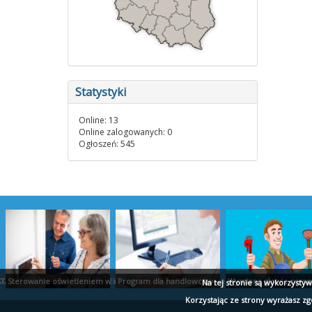
Statystyki
Online: 13
Online zalogowanych: 0
Ogłoszeń: 545
TUDIO PROJEKT
ZLICZENIA AUDYT RAPORTY EKOEXPERT BIAŁYSTOK
Sterowanie oświetleniem w domu - ropam.com.pl
Program dla handlowców - ekspert.biz
Wymiana głowic cerami
Na tej stronie są wykorzysty
Korzystając ze strony wyrażasz z