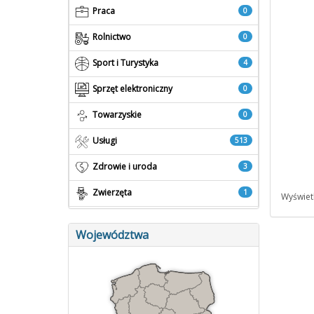
Praca
0
Rolnictwo
0
Sport i Turystyka
4
Sprzęt elektroniczny
0
Towarzyskie
0
Usługi
513
Zdrowie i uroda
3
Zwierzęta
1
Wyświetl
Województwa