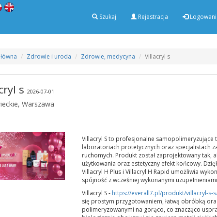
Szukaj
Rejestracja
Logowani
Główna
Zdrowie i uroda
Zdrowie, medycyna
Villacryl s
cryl s
2026-07-01
eckie, Warszawa
Villacryl S to profesjonalne samopolimeryzujące
laboratoriach protetycznych oraz specjalistach 
ruchomych. Produkt został zaprojektowany tak, 
użytkowania oraz estetyczny efekt końcowy. Dzięk
Villacryl H Plus i Villacryl H Rapid umożliwia wy
spójność z wcześniej wykonanymi uzupełnieniami
Villacryl S -
https://everall7.pl/produkt/villacryl
się prostym przygotowaniem, łatwą obróbką or
polimeryzowanymi na gorąco, co znacząco uspraw