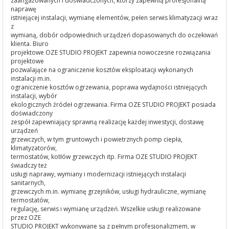
zaangażowanych i doświadczonych, którzy zapewnią profesjonalną
naprawę
istniejącej instalacji, wymianę elementów, pełen serwis klimatyzacji wraz
z
wymianą, dobór odpowiednich urządzeń dopasowanych do oczekiwań
klienta. Biuro
projektowe OZE STUDIO PROJEKT zapewnia nowoczesne rozwiązania
projektowe
pozwalające na ograniczenie kosztów eksploatacji wykonanych
instalacji m.in.
ograniczenie kosztów ogrzewania, poprawa wydajności istniejących
instalacji, wybór
ekologicznych źródeł ogrzewania. Firma OZE STUDIO PROJEKT posiada
doświadczony
zespół zapewniający sprawną realizację każdej inwestycji, dostawę
urządzeń
grzewczych, w tym gruntowych i powietrznych pomp ciepła,
klimatyzatorów,
termostatów, kotłów grzewczych itp. Firma OZE STUDIO PROJEKT
świadczy też
usługi naprawy, wymiany i modernizacji istniejących instalacji
sanitarnych,
grzewczych m.in. wymianę grzejników, usługi hydrauliczne, wymianę
termostatów,
regulację, serwis i wymianę urządzeń. Wszelkie usługi realizowane
przez OZE
STUDIO PROJEKT wykonywane są z pełnym profesjonalizmem, w