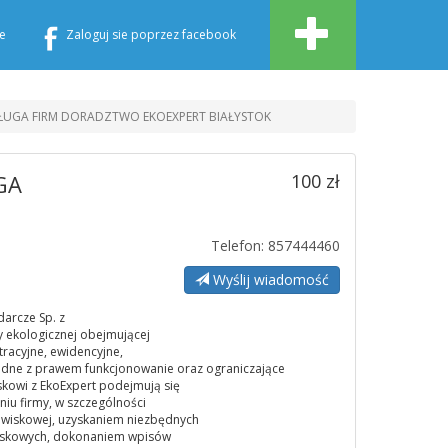
e
Zaloguj sie poprzez facebook
ŁUGA FIRM DORADZTWO EKOEXPERT BIAŁYSTOK
GA
100 zł
Telefon: 857444460
Wyślij wiadomość
arcze Sp. z
y ekologicznej obejmującej
tracyjne, ewidencyjne,
dne z prawem funkcjonowanie oraz ograniczające
kowi z EkoExpert podejmują się
iu firmy, w szczególności
wiskowej, uzyskaniem niezbędnych
iskowych, dokonaniem wpisów