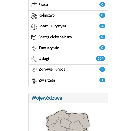
Praca
0
Rolnictwo
0
Sport i Turystyka
4
Sprzęt elektroniczny
0
Towarzyskie
0
Usługi
504
Zdrowie i uroda
3
Zwierzęta
1
Województwa