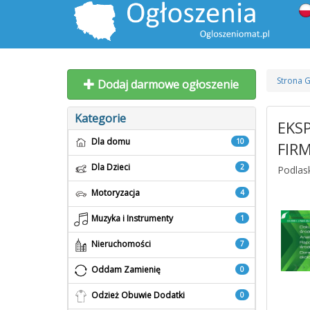
Strona 
Dodaj darmowe ogłoszenie
Kategorie
EKS
Dla domu
10
FIR
Dla Dzieci
2
Podlask
Motoryzacja
4
Muzyka i Instrumenty
1
Nieruchomości
7
Oddam Zamienię
0
Odzież Obuwie Dodatki
0