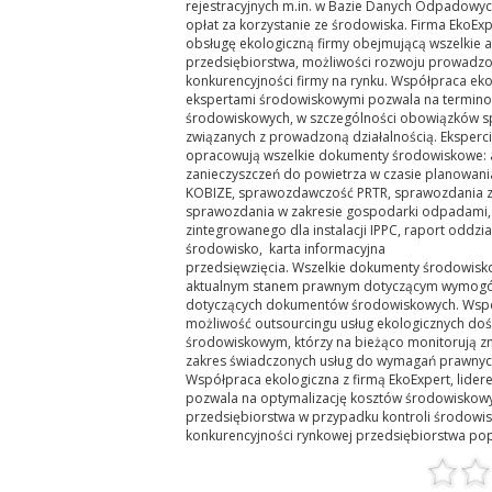
rejestracyjnych m.in. w Bazie Danych Odpadowyc
opłat za korzystanie ze środowiska. Firma EkoE
obsługę ekologiczną firmy obejmującą wszelkie 
przedsiębiorstwa, możliwości rozwoju prowadzo
konkurencyjności firmy na rynku. Współpraca ek
ekspertami środowiskowymi pozwala na termino
środowiskowych, w szczególności obowiązków s
związanych z prowadzoną działalnością. Eksperc
opracowują wszelkie dokumenty środowiskowe: an
zanieczyszczeń do powietrza w czasie planowania
KOBIZE, sprawozdawczość PRTR, sprawozdania z 
sprawozdania w zakresie gospodarki odpadami,
zintegrowanego dla instalacji IPPC, raport oddzia
środowisko, karta informacyjna
przedsięwzięcia. Wszelkie dokumenty środowis
aktualnym stanem prawnym dotyczącym wymogów
dotyczących dokumentów środowiskowych. Współ
możliwość outsourcingu usług ekologicznych d
środowiskowym, którzy na bieżąco monitorują z
zakres świadczonych usług do wymagań prawnych
Współpraca ekologiczna z firmą EkoExpert, lider
pozwala na optymalizację kosztów środowiskowy
przedsiębiorstwa w przypadku kontroli środowis
konkurencyjności rynkowej przedsiębiorstwa po