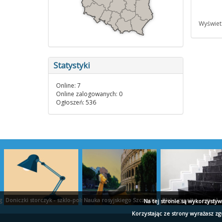
Wyświetl
Statystyki
Online: 7
Online zalogowanych: 0
Ogłoszeń: 536
ug kredytowych
Doniczki storczyk - szklo-polskie.pl
Nauka rosyjskiego Szczecin - wladca-jezykow.pl
Blat z granitu - ega.pl
Na tej stronie są wykorzysty
Korzystając ze strony wyrażasz z