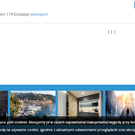
eń: 179 Dodał(a):
ekoexpert
| | |
Położenie steru - emarine.pl
Nowoczesna kuchnia - emmi.pl
Wsparcie przedsię
wane pliki cookies. Stosujemy je w celach zapewnienia maksymalnej wygody przy ko
godę na używanie cookie, zgodnie z aktualnymi ustawieniami przeglądarki oraz akce