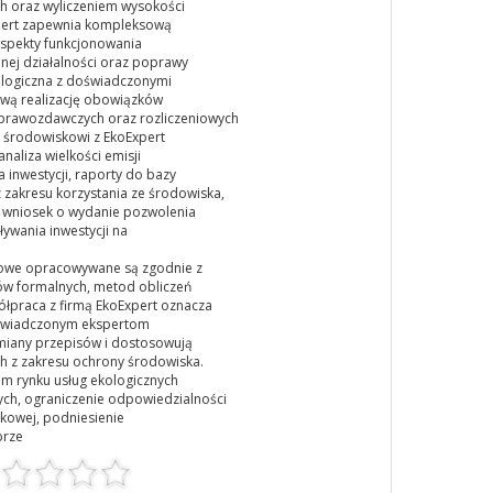
h oraz wyliczeniem wysokości
xpert zapewnia kompleksową
aspekty funkcjonowania
nej działalności oraz poprawy
ologiczna z doświadczonymi
wą realizację obowiązków
prawozdawczych oraz rozliczeniowych
i środowiskowi z EkoExpert
aliza wielkości emisji
 inwestycji, raporty do bazy
zakresu korzystania ze środowiska,
 wniosek o wydanie pozwolenia
ływania inwestycji na
kowe opracowywane są zgodnie z
 formalnych, metod obliczeń
praca z firmą EkoExpert oznacza
oświadczonym ekspertom
miany przepisów i dostosowują
 z zakresu ochrony środowiska.
em rynku usług ekologicznych
ch, ograniczenie odpowiedzialności
kowej, podniesienie
prze