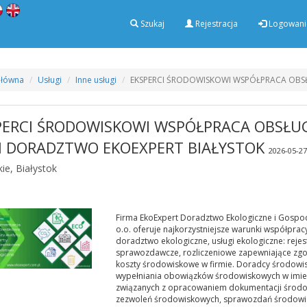
Szukaj
Rejestracja
Logowani
Główna
Usługi
Inne usługi
EKSPERCI ŚRODOWISKOWI WSPÓŁPRACA OBS
PERCI ŚRODOWISKOWI WSPÓŁPRACA OBSŁU
M DORADZTWO EKOEXPERT BIAŁYSTOK
2026-05-27
ie, Białystok
Firma EkoExpert Doradztwo Ekologiczne i Gospod
o.o. oferuje najkorzystniejsze warunki współprac
doradztwo ekologiczne, usługi ekologiczne: rejes
sprawozdawcze, rozliczeniowe zapewniające zgo
koszty środowiskowe w firmie. Doradcy środowis
wypełniania obowiązków środowiskowych w imien
związanych z opracowaniem dokumentacji środo
zezwoleń środowiskowych, sprawozdań środow