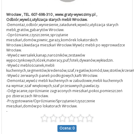
Wrocław , TEL. 607-698-310 , www.graty-wywozimy.pl ,
Odbiór,wywóz,utylizacja starych mebli Wrocław.
-Demontaż,odbiór,wyniesienie,załadunek,wywóz,utylizacja starych
mebli,gratów,gabarytów Wrocław.
-Opróżnianie,czyszczenie,sprzątanie
mieszkań,domów,piwnic,garaży,komórek lokatorskich
Wrocław.Likwidacja mieszkań Wrocław.Wywóz mebli po wyprowadzce
Wrocław.
-Wywóz wersalek,kanap,narożników,zestawów
wypoczynkowych,łóżek,materacy,puf,foteli,dywanów,wykładzin.
-Wywóz meblościanek,mebli
kuchennych,segmentów,kredensów,szaf,regałów,komód,ław,stołów,krzeseł
-Wywóz zerwanych paneli podłogowych,kafli Wrocław.
-Demontaż,wywóz mebli kuchennych w zabudowie,mebli kuchennych
na wymiar,szaf wnękowych,szaf przesuwnych,pawlaczy.
-Odgracanie,opróżnianie zagraconych mieszkań,pokoi,pomieszczeń
po zbieraczach Wrocław.
-Przygotowanie/Opróżnianie/Sprzątanie/czyszczenie
mieszkań,domów:po lokatorach Wrocław.
-​
Ocena: 0