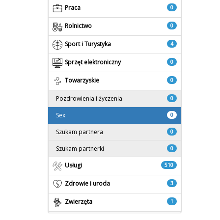
Praca
0
Rolnictwo
0
Sport i Turystyka
4
Sprzęt elektroniczny
0
Towarzyskie
0
Pozdrowienia i życzenia
0
Sex
0
Szukam partnera
0
Szukam partnerki
0
Usługi
510
Zdrowie i uroda
3
Zwierzęta
1