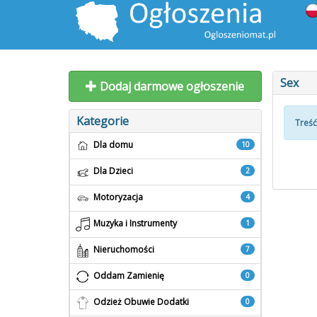
Sex
Dodaj darmowe ogłoszenie
Kategorie
Treść
Dla domu
10
Dla Dzieci
2
Motoryzacja
4
Muzyka i Instrumenty
1
Nieruchomości
7
Oddam Zamienię
0
Odzież Obuwie Dodatki
0