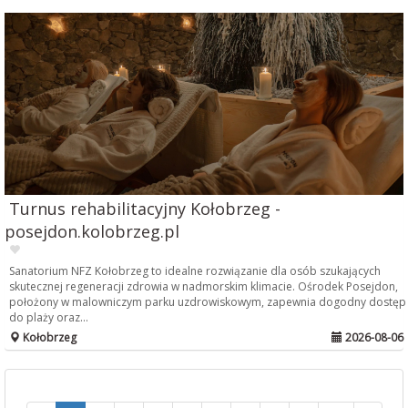
Turnus rehabilitacyjny Kołobrzeg -
posejdon.kolobrzeg.pl
Sanatorium NFZ Kołobrzeg to idealne rozwiązanie dla osób szukających
skutecznej regeneracji zdrowia w nadmorskim klimacie. Ośrodek Posejdon,
położony w malowniczym parku uzdrowiskowym, zapewnia dogodny dostęp
do plaży oraz...
Kołobrzeg
2026-08-06