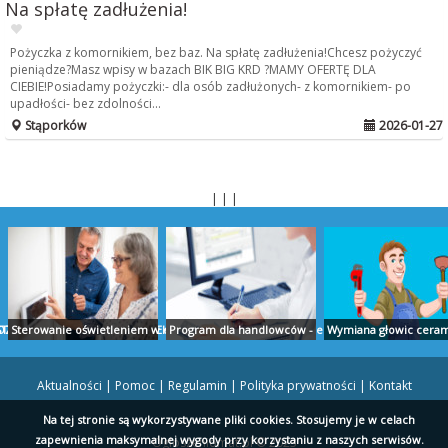
Na spłatę zadłużenia!
Pożyczka z komornikiem, bez baz. Na spłatę zadłużenia!Chcesz pożyczyć
pieniądze?Masz wpisy w bazach BIK BIG KRD ?MAMY OFERTĘ DLA
CIEBIE!Posiadamy pożyczki:- dla osób zadłużonych- z komornikiem- po
upadłości- bez zdolności...
Stąporków
2026-01-27
| | |
TUDIO PROJEKT
ZLICZENIA AUDYT RAPORTY EKOEXPERT BIAŁYSTOK
Sterowanie oświetleniem w domu - ropam.com.pl
Program dla handlowców - ekspert.biz
Wymiana głowic cerami
Aktualności
|
Pomoc
|
Regulamin
|
Polityka prywatności
|
Kontakt
Na tej stronie są wykorzystywane pliki cookies. Stosujemy je w celach
zapewnienia maksymalnej wygody przy korzystaniu z naszych serwisów.
Ogloszeniomat.pl © 2023
obrzeg - posejdon.kolobrzeg.pl
Doniczki storczyk - szklo-polskie.pl
Nauka rosyjskiego Szczecin - wladca-jezykow.pl
Blat z granitu - ega.pl