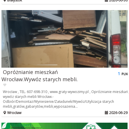
Białystok
2026-06-30
Opróżnianie mieszkań
1
PLN
Wrocław.Wywóz starych mebli.
Wrocław , TEL. 607-698-310 , www.graty-wywozimy.pl , Opróżnianie mieszkań 
wywóz starych mebli Wrocław.-
Odbiór/Demontaż/Wyniesienie/Załadunek/Wywóz/Utylizacja starych
mebli,gratów,gabarytów,mebli,wyposażenia...
Wrocław
2026-06-29