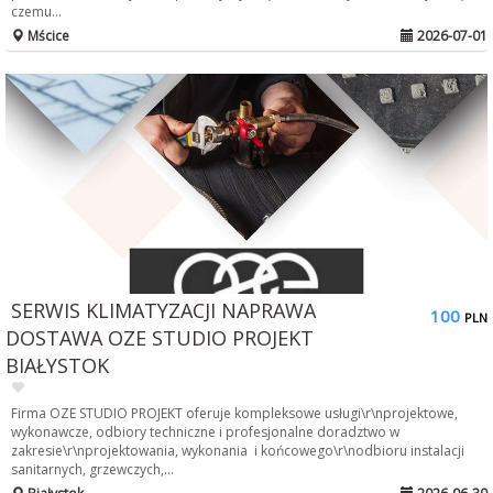
czemu...
Mścice
2026-07-01
SERWIS KLIMATYZACJI NAPRAWA
100
PLN
DOSTAWA OZE STUDIO PROJEKT
BIAŁYSTOK
Firma OZE STUDIO PROJEKT oferuje kompleksowe usługi\r\nprojektowe,
wykonawcze, odbiory techniczne i profesjonalne doradztwo w
zakresie\r\nprojektowania, wykonania i końcowego\r\nodbioru instalacji
sanitarnych, grzewczych,...