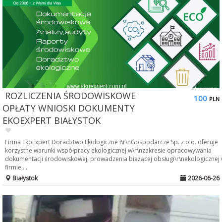
ROZLICZENIA ŚRODOWISKOWE
100
PLN
OPŁATY WNIOSKI DOKUMENTY
EKOEXPERT BIAŁYSTOK
Firma EkoExpert Doradztwo Ekologiczne i\r\nGospodarcze Sp. z o.o. oferuje
korzystne warunki współpracy ekologicznej w\r\nzakresie opracowywania
dokumentacji środowiskowej, prowadzenia bieżącej obsługi\r\nekologicznej
firmie,...
Białystok
2026-06-26