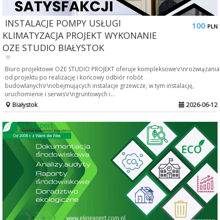
INSTALACJE POMPY USŁUGI
100
PLN
KLIMATYZACJA PROJEKT WYKONANIE
OZE STUDIO BIAŁYSTOK
Biuro projektowe OZE STUDIO PROJEKT oferuje kompleksowe\r\nrozwiązania
od projektu po realizację i końcowy odbiór robót
budowlanych\r\nobejmujących instalacje grzewcze, w tym instalację,
uruchomienie i serwis\r\ngruntowych i...
Białystok
2026-06-12