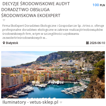
DECYZJE ŚRODOWISKOWE AUDYT
100
PLN
DORADZTWO OBSŁUGA
ŚRODOWISKOWA EKOEXPERT
Firma EkoExpert Doradztwo Ekologiczne i Gospodarcze Sp. z\r\no.o. oferuje
profesjonalne doradztwo ekologiczne w zakresie realizacji\r\nobowiązków
środowiskowych firm, w tym w szczególności uzyskiwaniu
zezwoleń\r\nśrodowiskowych w...
Białystok
2026-06-10
Iluminatory - vetus-sklep.pl