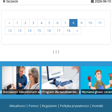
Szczecin
2026-06-10
«
1
2
3
4
5
6
7
8
9
10
11
12
13
14
15
16
17
18
»
| | |
TUDIO PROJEKT
ZLICZENIA AUDYT RAPORTY EKOEXPERT BIAŁYSTOK
Sterowanie oświetleniem w domu - ropam.com.pl
Program dla handlowców - ekspert.biz
Wymiana głowic cerami
Aktualności
|
Pomoc
|
Regulamin
|
Polityka prywatności
|
Kontakt