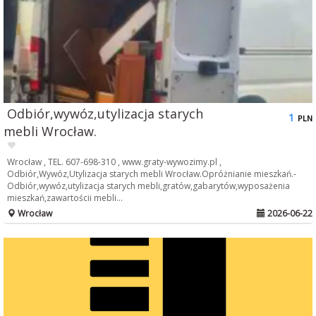
Odbiór,wywóz,utylizacja starych
1
PLN
mebli Wrocław.
Wrocław , TEL. 607-698-310 , www.graty-wywozimy.pl ,
Odbiór,Wywóz,Utylizacja starych mebli Wrocław.Opróżnianie mieszkań.-
Odbiór,wywóz,utylizacja starych mebli,gratów,gabarytów,wyposażenia
mieszkań,zawartościi mebli...
Wrocław
2026-06-22