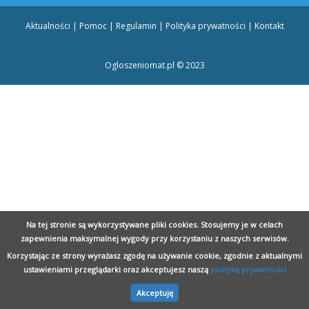
Aktualności
|
Pomoc
|
Regulamin
|
Polityka prywatności
|
Kontakt
Ogloszeniomat.pl © 2023
obrzeg - posejdon.kolobrzeg.pl
Doniczki storczyk - szklo-polskie.pl
Nauka rosyjskiego Szczecin - wladca-jezykow.pl
Blat z granitu - ega.pl
Na tej stronie są wykorzystywane pliki cookies. Stosujemy je w celach
zapewnienia maksymalnej wygody przy korzystaniu z naszych serwisów.
Korzystając ze strony wyrażasz zgodę na używanie cookie, zgodnie z aktualnymi
ustawieniami przeglądarki oraz akceptujesz naszą
politykę prywatności
Akceptuję