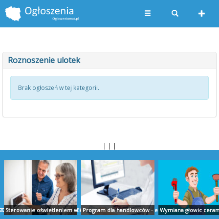
Roznoszenie ulotek
Brak ogłoszeń w tej kategorii.
| | |
TUDIO PROJEKT
ZLICZENIA AUDYT RAPORTY EKOEXPERT BIAŁYSTOK
Sterowanie oświetleniem w domu - ropam.com.pl
Program dla handlowców - ekspert.biz
Wymiana głowic cerami