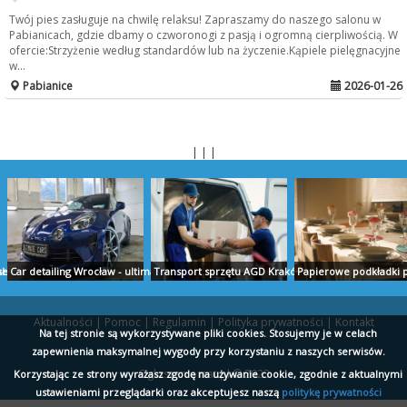
Twój pies zasługuje na chwilę relaksu! Zapraszamy do naszego salonu w
Pabianicach, gdzie dbamy o czworonogi z pasją i ogromną cierpliwością. W
ofercie:Strzyżenie według standardów lub na życzenie.Kąpiele pielęgnacyjne
w...
Pabianice
2026-01-26
| | |
AŁYSTOK
nserwacja zabytków
Car detailing Wrocław - ultimatecars.pl
Transport sprzętu AGD Kraków - przeprowadzki-kr
Papierowe podkładki p
Aktualności
|
Pomoc
|
Regulamin
|
Polityka prywatności
|
Kontakt
Na tej stronie są wykorzystywane pliki cookies. Stosujemy je w celach
zapewnienia maksymalnej wygody przy korzystaniu z naszych serwisów.
Ogloszeniomat.pl © 2023
pl
Nowoczesna kuchnia - emmi.pl
Korzystając ze strony wyrażasz zgodę na używanie cookie, zgodnie z aktualnymi
Wsparcie przedsiębiorczości - pfp.com.pl
Moskitiery na okno Z
ustawieniami przeglądarki oraz akceptujesz naszą
politykę prywatności