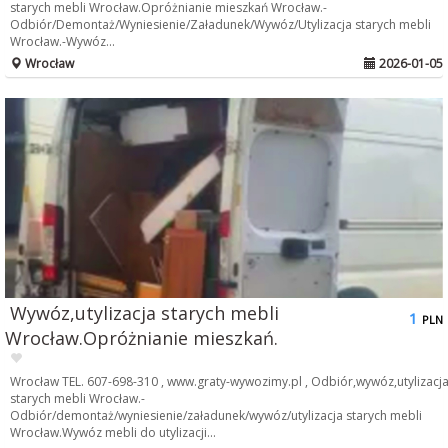
starych mebli Wrocław.Opróżnianie mieszkań Wrocław.-
Odbiór/Demontaż/Wyniesienie/Załadunek/Wywóz/Utylizacja starych mebli
Wrocław.-Wywóz...
Wrocław
2026-01-05
Wywóz,utylizacja starych mebli
1
PLN
Wrocław.Opróżnianie mieszkań.
Wrocław TEL. 607-698-310 , www.graty-wywozimy.pl , Odbiór,wywóz,utylizacj
starych mebli Wrocław.-
Odbiór/demontaż/wyniesienie/załadunek/wywóz/utylizacja starych mebli
Wrocław.Wywóz mebli do utylizacji...