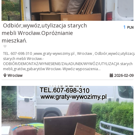
Odbiór,wywóz,utylizacja starych
1
PLN
mebli Wrocław.Opróżnianie
mieszkań.
TEL. 607-698-310 ,www.graty-wywozimy.pl , Wrocław , Odbiór,wywóz,utylizacj
starych mebli Wrocław.-
ODBIÓR/DEMONTAŻ/WYNIESIENIE/ZAŁADUNEK/WYWÓZ/UTYLIZACJA starych
mebli,gratów,gabarytów Wrocław.-Wywóz wyposażenia...
Wrocław
2026-02-09