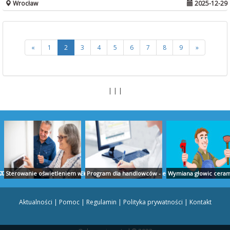
Wrocław
2025-12-29
«
1
2
3
4
5
6
7
8
9
»
| | |
TUDIO PROJEKT
ZLICZENIA AUDYT RAPORTY EKOEXPERT BIAŁYSTOK
Sterowanie oświetleniem w domu - ropam.com.pl
Program dla handlowców - ekspert.biz
Wymiana głowic cerami
Aktualności
|
Pomoc
|
Regulamin
|
Polityka prywatności
|
Kontakt