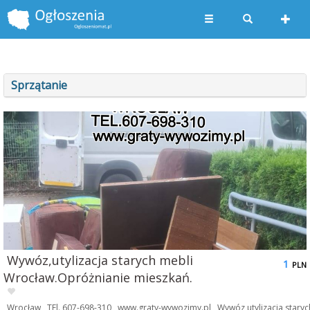
Sprzątanie
Wywóz,utylizacja starych mebli
1
PLN
Wrocław.Opróżnianie mieszkań.
Wrocław , TEl. 607-698-310 , www.graty-wywozimy.pl , Wywóz,utylizacja staryc