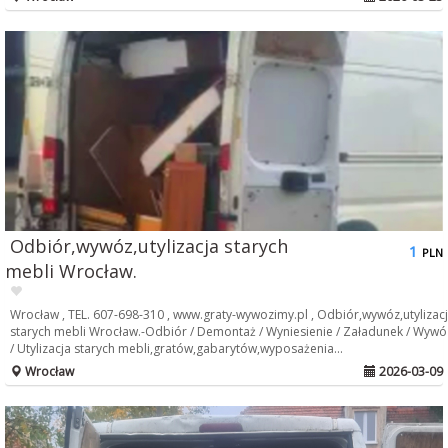
Odbiór,wywóz,utylizacja starych
1
PLN
mebli Wrocław.
Wrocław , TEL. 607-698-310 , www.graty-wywozimy.pl , Odbiór,wywóz,utylizac
starych mebli Wrocław.-Odbiór / Demontaż / Wyniesienie / Załadunek / Wywó
/ Utylizacja starych mebli,gratów,gabarytów,wyposażenia...
Wrocław
2026-03-09