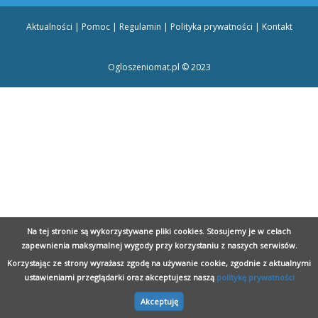
Aktualności
|
Pomoc
|
Regulamin
|
Polityka prywatności
|
Kontakt
Ogloszeniomat.pl © 2023
obrzeg - posejdon.kolobrzeg.pl
Doniczki storczyk - szklo-polskie.pl
Nauka rosyjskiego Szczecin - wladca-jezykow.pl
Blat z granitu - ega.pl
Na tej stronie są wykorzystywane pliki cookies. Stosujemy je w celach
zapewnienia maksymalnej wygody przy korzystaniu z naszych serwisów.
Korzystając ze strony wyrażasz zgodę na używanie cookie, zgodnie z aktualnymi
ustawieniami przeglądarki oraz akceptujesz naszą
politykę prywatności
Akceptuję