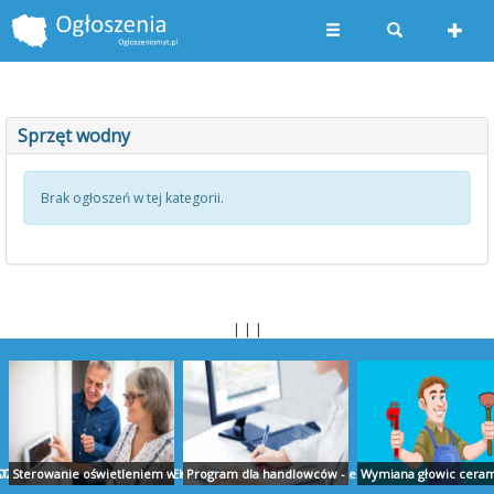
Sprzęt wodny
Brak ogłoszeń w tej kategorii.
| | |
TUDIO PROJEKT
ZLICZENIA AUDYT RAPORTY EKOEXPERT BIAŁYSTOK
Sterowanie oświetleniem w domu - ropam.com.pl
Program dla handlowców - ekspert.biz
Wymiana głowic cerami