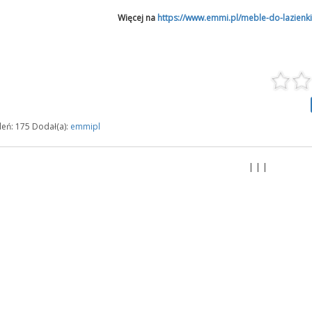
Więcej na
https://www.emmi.pl/meble-do-lazienki
eń: 175 Dodał(a):
emmipl
| | |