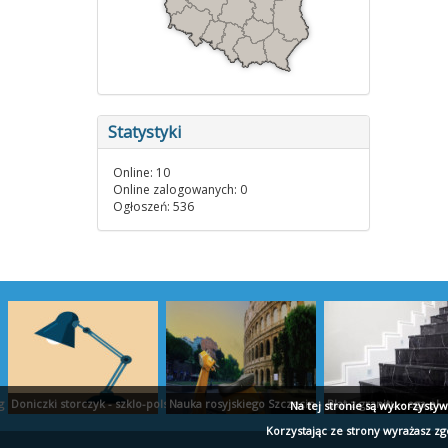
Statystyki
Online: 10
Online zalogowanych: 0
Ogłoszeń: 536
ug kredytowych
Doniczki storczyk - szklo-polskie.pl
Nauka rosyjskiego Szczecin - wladca-jezykow.pl
Blat z granitu - ega.pl
Na tej stronie są wykorzysty
Korzystając ze strony wyrażasz z