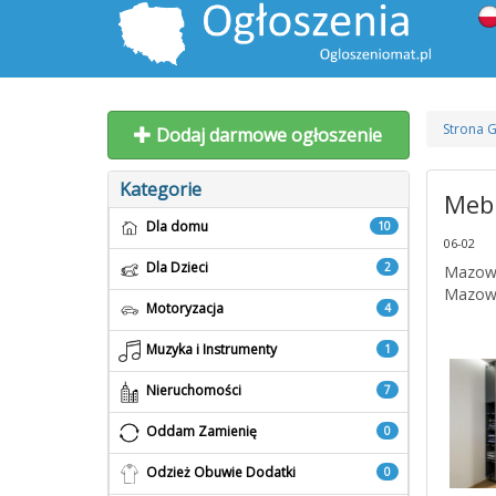
Strona 
Dodaj darmowe ogłoszenie
Kategorie
Mebl
Dla domu
10
06-02
Dla Dzieci
2
Mazowi
Mazowi
Motoryzacja
4
Muzyka i Instrumenty
1
Nieruchomości
7
Oddam Zamienię
0
Odzież Obuwie Dodatki
0