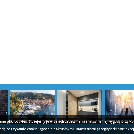
Położenie steru - emarine.pl
Nowoczesna kuchnia - emmi.pl
Wsparcie przedsię
wane pliki cookies. Stosujemy je w celach zapewnienia maksymalnej wygody przy ko
godę na używanie cookie, zgodnie z aktualnymi ustawieniami przeglądarki oraz akce