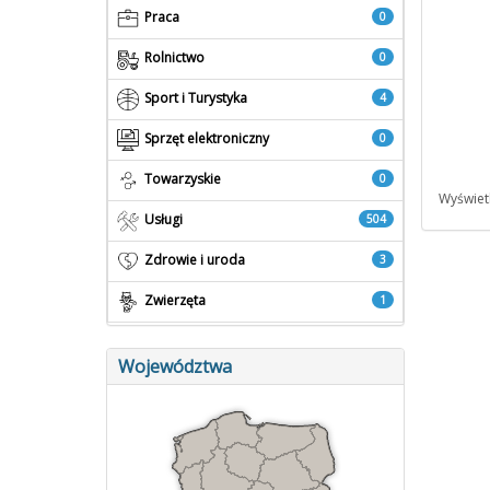
Praca
0
Rolnictwo
0
Sport i Turystyka
4
Sprzęt elektroniczny
0
Towarzyskie
0
Wyświetl
Usługi
504
Zdrowie i uroda
3
Zwierzęta
1
Województwa