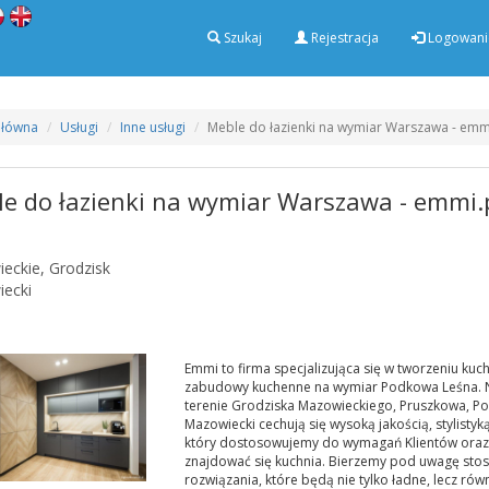
Szukaj
Rejestracja
Logowani
Główna
Usługi
Inne usługi
Meble do łazienki na wymiar Warszawa - emm
e do łazienki na wymiar Warszawa - emmi.
eckie, Grodzisk
ecki
Emmi to firma specjalizująca się w tworzeniu ku
zabudowy kuchenne na wymiar Podkowa Leśna. 
terenie Grodziska Mazowieckiego, Pruszkowa, Po
Mazowiecki cechują się wysoką jakością, stylisty
który dostosowujemy do wymagań Klientów oraz
znajdować się kuchnia. Bierzemy pod uwagę stos
rozwiązania, które będą nie tylko ładne, lecz ró