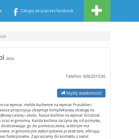
e
Zaloguj sie poprzez facebook
i.pl
pl
2026-
Telefon: 606201030
Wyślij wiadomość
chni na wymiar, meble kuchenne na wymiar Pruszków i
Nasza propozycja obejmuje kompleksową obsługę na
dkowy Leśnej i okolic. Nasze kuchnie na wymiar Grodzisk
ką oraz ergonomią. Każda kuchnia zaczyna się od pomysłu,
 dostosowując go do pomieszczenia, w którym ma
owne, ergonomiczne wykorzystanie przestrzeni, oferując
wnież funkcjonalne. Zapraszamy do kontaktu z nami!