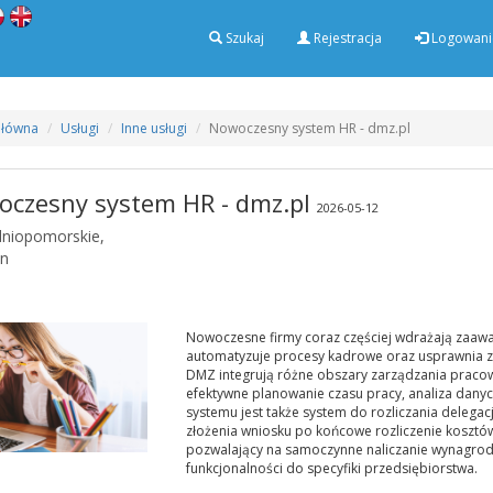
Szukaj
Rejestracja
Logowani
Główna
Usługi
Inne usługi
Nowoczesny system HR - dmz.pl
czesny system HR - dmz.pl
2026-05-12
niopomorskie,
in
Nowoczesne firmy coraz częściej wdrażają zaaw
automatyzuje procesy kadrowe oraz usprawnia 
DMZ integrują różne obszary zarządzania pracow
efektywne planowanie czasu pracy, analiza dan
systemu jest także system do rozliczania delega
złożenia wniosku po końcowe rozliczenie koszt
pozwalający na samoczynne naliczanie wynagro
funkcjonalności do specyfiki przedsiębiorstwa.