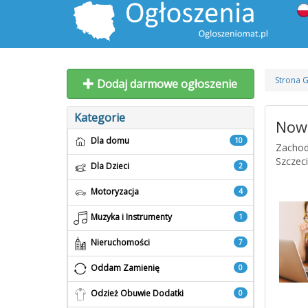
Strona 
Dodaj darmowe ogłoszenie
Kategorie
Nowo
Dla domu
10
Zachod
Szczec
Dla Dzieci
2
Motoryzacja
4
Muzyka i Instrumenty
1
Nieruchomości
7
Oddam Zamienię
0
Odzież Obuwie Dodatki
0