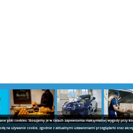
cznych w baterii Kraków - hydraulikwkrakow.pl
Doradztwo energetyczne dla firm - marekdylak.pl
Car detailing Wrocław - ultimatecars.pl
Transport sprzęt
wane pliki cookies. Stosujemy je w celach zapewnienia maksymalnej wygody przy ko
godę na używanie cookie, zgodnie z aktualnymi ustawieniami przeglądarki oraz akce