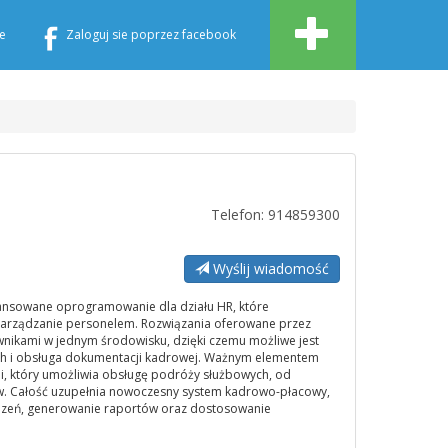
e
Zaloguj sie poprzez facebook
Telefon: 914859300
Wyślij wiadomość
ansowane oprogramowanie dla działu HR, które
zarządzanie personelem. Rozwiązania oferowane przez
nikami w jednym środowisku, dzięki czemu możliwe jest
ych i obsługa dokumentacji kadrowej. Ważnym elementem
cji, który umożliwia obsługę podróży służbowych, od
ów. Całość uzupełnia nowoczesny system kadrowo-płacowy,
dzeń, generowanie raportów oraz dostosowanie