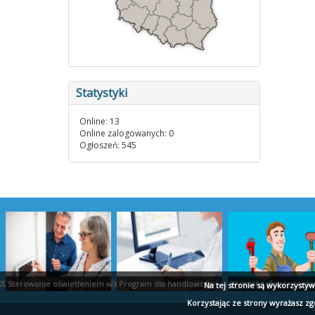
Statystyki
Online: 13
Online zalogowanych: 0
Ogłoszeń: 545
TUDIO PROJEKT
ZLICZENIA AUDYT RAPORTY EKOEXPERT BIAŁYSTOK
Sterowanie oświetleniem w domu - ropam.com.pl
Program dla handlowców - ekspert.biz
Wymiana głowic cerami
Na tej stronie są wykorzysty
Korzystając ze strony wyrażasz z