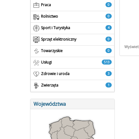
Praca
0
Rolnictwo
0
Sport i Turystyka
4
Sprzęt elektroniczny
0
Wyświetl
Towarzyskie
0
Usługi
513
Zdrowie i uroda
3
Zwierzęta
1
Województwa