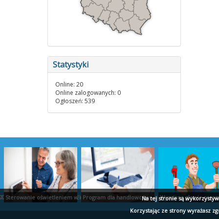
Statystyki
Online: 20
Online zalogowanych: 0
Ogłoszeń: 539
TUDIO PROJEKT
ZLICZENIA AUDYT RAPORTY EKOEXPERT BIAŁYSTOK
Sterowanie oświetleniem w domu - ropam.com.pl
Program dla handlowców - ekspert.biz
Wymiana głowic cerami
Na tej stronie są wykorzysty
Korzystając ze strony wyrażasz z