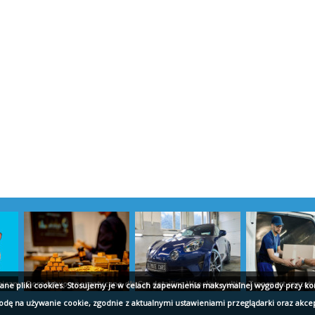
cznych w baterii Kraków - hydraulikwkrakow.pl
Doradztwo energetyczne dla firm - marekdylak.pl
Car detailing Wrocław - ultimatecars.pl
Transport sprzęt
wane pliki cookies. Stosujemy je w celach zapewnienia maksymalnej wygody przy ko
godę na używanie cookie, zgodnie z aktualnymi ustawieniami przeglądarki oraz akce