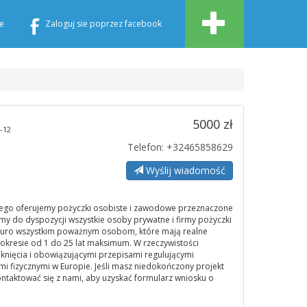
e
Zaloguj sie poprzez facebook
5000 zł
-12
Telefon: +32465858629
Wyślij wiadomość
go oferujemy pożyczki osobiste i zawodowe przeznaczone
emy do dyspozycji wszystkie osoby prywatne i firmy pożyczki
euro wszystkim poważnym osobom, które mają realne
okresie od 1 do 25 lat maksimum. W rzeczywistości
knięcia i obowiązującymi przepisami regulującymi
i fizycznymi w Europie. Jeśli masz niedokończony projekt
ontaktować się z nami, aby uzyskać formularz wniosku o