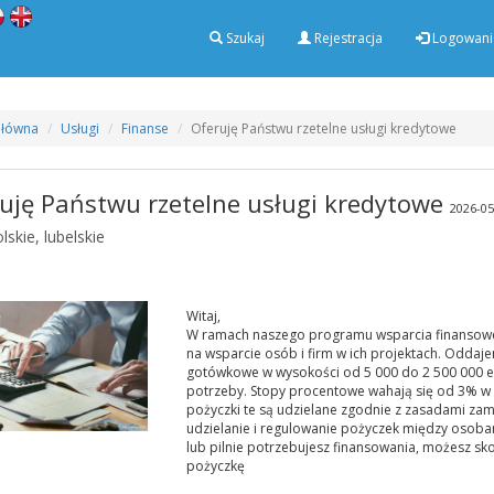
Szukaj
Rejestracja
Logowani
Główna
Usługi
Finanse
Oferuję Państwu rzetelne usługi kredytowe
uję Państwu rzetelne usługi kredytowe
2026-05
skie, lubelskie
Witaj,
W ramach naszego programu wsparcia finansowe
na wsparcie osób i firm w ich projektach. Oddaj
gotówkowe w wysokości od 5 000 do 2 500 000 
potrzeby. Stopy procentowe wahają się od 3% w 
pożyczki te są udzielane zgodnie z zasadami zam
udzielanie i regulowanie pożyczek między osobam
lub pilnie potrzebujesz finansowania, możesz sk
pożyczkę