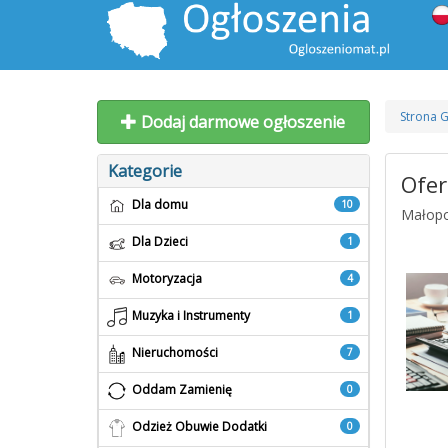
Strona 
Dodaj darmowe ogłoszenie
Kategorie
Ofer
Dla domu
10
Małopol
Dla Dzieci
1
Motoryzacja
4
Muzyka i Instrumenty
1
Nieruchomości
7
Oddam Zamienię
0
Odzież Obuwie Dodatki
0