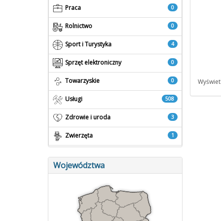
Praca
0
Rolnictwo
0
Sport i Turystyka
4
Sprzęt elektroniczny
0
Towarzyskie
0
Wyświetl
Usługi
508
Zdrowie i uroda
3
Zwierzęta
1
Województwa