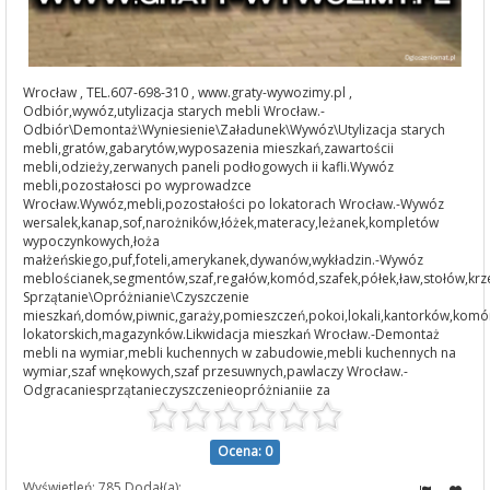
Wrocław , TEL.607-698-310 , www.graty-wywozimy.pl ,
Odbiór,wywóz,utylizacja starych mebli Wrocław.-
Odbiór\Demontaż\Wyniesienie\Załadunek\Wywóz\Utylizacja starych
mebli,gratów,gabarytów,wyposazenia mieszkań,zawartościi
mebli,odzieży,zerwanych paneli podłogowych ii kafli.Wywóz
mebli,pozostałosci po wyprowadzce
Wrocław.Wywóz,mebli,pozostałości po lokatorach Wrocław.-Wywóz
wersalek,kanap,sof,narożników,łóżek,materacy,leżanek,kompletów
wypoczynkowych,łoża
małżeńskiego,puf,foteli,amerykanek,dywanów,wykładzin.-Wywóz
meblościanek,segmentów,szaf,regałów,komód,szafek,półek,ław,stołów,krze
Sprzątanie\Opróżnianie\Czyszczenie
mieszkań,domów,piwnic,garaży,pomieszczeń,pokoi,lokali,kantorków,komó
lokatorskich,magazynków.Likwidacja mieszkań Wrocław.-Demontaż
mebli na wymiar,mebli kuchennych w zabudowie,mebli kuchennych na
wymiar,szaf wnękowych,szaf przesuwnych,pawlaczy Wrocław.-
Odgracaniesprzątanieczyszczenieopróżnianiie za
Ocena: 0
Wyświetleń: 785 Dodał(a):