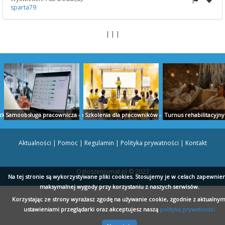
sparta79
| | |
klanki - eco-serwet.pl
Samoobsługa pracownicza - dmz.pl
Szkolenia dla pracowników - umio.to
Turnus rehabilitacyjny
Aktualności
|
Pomoc
|
Regulamin
|
Polityka prywatności
|
Kontakt
Ogloszeniomat.pl © 2023
l
wis.pl
Piaskowanie zębów Szczecin - i-dent.pl
Atrakcje dla dzieci Kołobrzeg i okolice - dzikizacho
Parking przy lotnisku 
Na tej stronie są wykorzystywane pliki cookies. Stosujemy je w celach zapewnie
maksymalnej wygody przy korzystaniu z naszych serwisów.
Korzystając ze strony wyrażasz zgodę na używanie cookie, zgodnie z aktualnym
ustawieniami przeglądarki oraz akceptujesz naszą
politykę prywatności