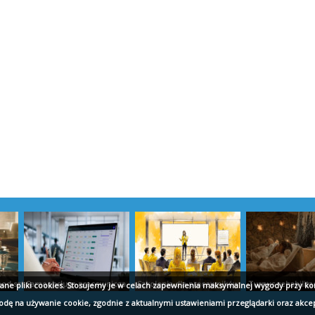
akow.com.pl
od szklanki - eco-serwet.pl
Samoobsługa pracownicza - dmz.pl
Szkolenia dla pracowników - umio.to
Turnus rehabilita
wane pliki cookies. Stosujemy je w celach zapewnienia maksymalnej wygody przy ko
godę na używanie cookie, zgodnie z aktualnymi ustawieniami przeglądarki oraz akce