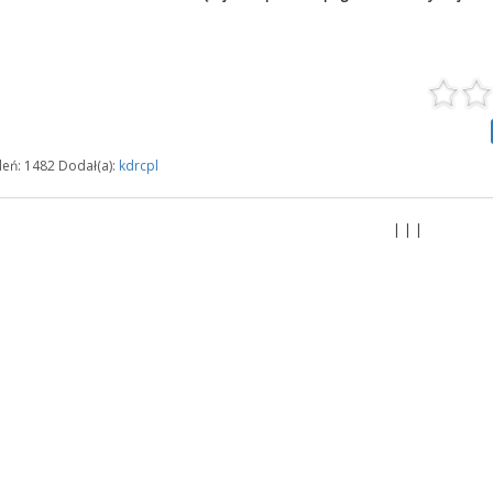
leń: 1482 Dodał(a):
kdrcpl
| | |