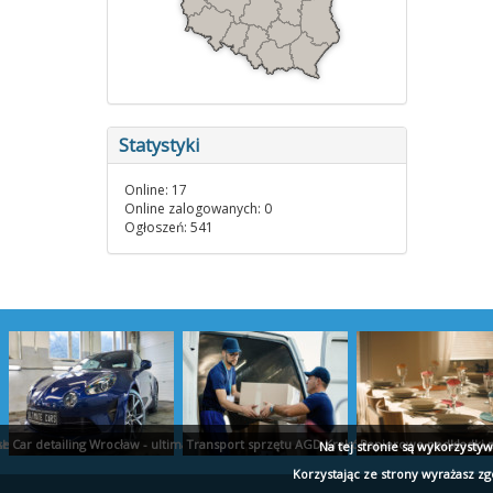
Statystyki
Online: 17
Online zalogowanych: 0
Ogłoszeń: 541
AŁYSTOK
nserwacja zabytków
Car detailing Wrocław - ultimatecars.pl
Transport sprzętu AGD Kraków - przeprowadzki-kr
Papierowe podkładki p
Na tej stronie są wykorzysty
Korzystając ze strony wyrażasz z