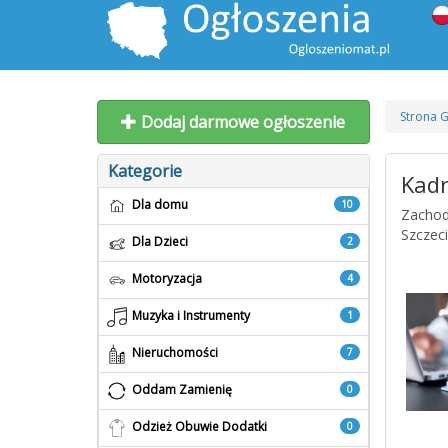
Strona 
Dodaj darmowe ogłoszenie
Kategorie
Kadr
Dla domu
10
Zachod
Szczec
Dla Dzieci
2
Motoryzacja
4
Muzyka i Instrumenty
1
Nieruchomości
7
Oddam Zamienię
0
Odzież Obuwie Dodatki
0