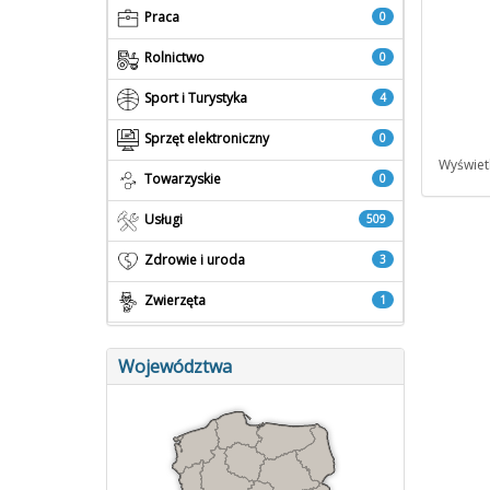
Praca
0
Rolnictwo
0
Sport i Turystyka
4
Sprzęt elektroniczny
0
Wyświet
Towarzyskie
0
Usługi
509
Zdrowie i uroda
3
Zwierzęta
1
Województwa