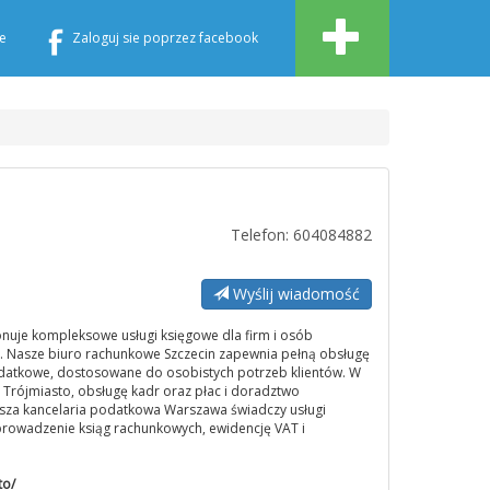
e
Zaloguj sie poprzez facebook
Telefon: 604084882
Wyślij wiadomość
uje kompleksowe usługi księgowe dla firm i osób
e. Nasze biuro rachunkowe Szczecin zapewnia pełną obsługę
atkowe, dostosowane do osobistych potrzeb klientów. W
 Trójmiasto, obsługę kadr oraz płac i doradztwo
asza kancelaria podatkowa Warszawa świadczy usługi
rowadzenie ksiąg rachunkowych, ewidencję VAT i
to/