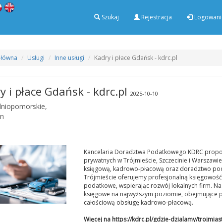
Szukaj
Rejestracja
Logowani
Główna
Usługi
Inne usługi
Kadry i płace Gdańsk - kdrc.pl
y i płace Gdańsk - kdrc.pl
2025-10-10
niopomorskie,
in
Kancelaria Doradztwa Podatkowego KDRC propon
prywatnych w Trójmieście, Szczecinie i Warszawi
księgową, kadrowo-płacową oraz doradztwo pod
Trójmieście oferujemy profesjonalną księgowość
podatkowe, wspierając rozwój lokalnych firm. N
księgowe na najwyższym poziomie, obejmujące p
całościową obsługę kadrowo-płacową.
Więcej na
https://kdrc.pl/gdzie-dzialamy/trojmias