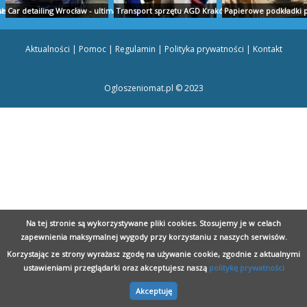
AŁYSTOK
nserwacja zabytków
Car detailing Wrocław - ultimatecars.pl
Transport sprzętu AGD Kraków - przeprowadzki-kr
Papierowe podkładki p
Aktualności
|
Pomoc
|
Regulamin
|
Polityka prywatności
|
Kontakt
Ogloszeniomat.pl © 2023
pl
Nowoczesna kuchnia - emmi.pl
Wsparcie przedsiębiorczości - pfp.com.pl
Moskitiery na okno Z
Na tej stronie są wykorzystywane pliki cookies. Stosujemy je w celach
zapewnienia maksymalnej wygody przy korzystaniu z naszych serwisów.
Korzystając ze strony wyrażasz zgodę na używanie cookie, zgodnie z aktualnymi
ustawieniami przeglądarki oraz akceptujesz naszą
politykę prywatności
Akceptuję